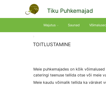
Tiku Puhkemajad
Majutus
Saunad
Võimaluse
TOITLUSTAMINE
Meie puhkemajades on kõik võimalused i
cateringi teenuse tellida otse või meie 
Meie kaudu võimalik tellida ka värsket võ