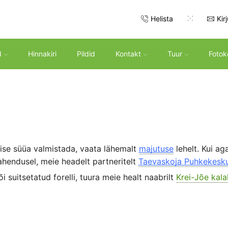
Helista
Kir
d
Hinnakiri
Pildid
Kontakt
Tuur
Fotok
se süüa valmistada, vaata lähemalt
majutuse
lehelt. Kui aga
vahendusel, meie headelt partneritelt
Taevaskoja Puhkekesku
i suitsetatud forelli, tuura meie healt naabrilt
Krei-Jõe kala