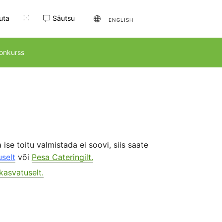
juta
Säutsu
ENGLISH
onkurss
 ise toitu valmistada ei soovi, siis saate
selt
või
Pesa Cateringilt.
kasvatuselt.