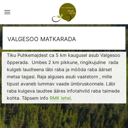
VALGESOO MATKARADA
Tiku Puhkemajdest ca 5 km kaugusel asub Valgesoo
õpperada. Umbes 2 km pikkune, ringikujuline rada
kulgeb laudteena läbi raba ja mööda raba äärset
metsa tagasi. Raja alguses asub vaatetorn , mille
tipust avaneb lummav vaade ümbruskonnale. Läbi
raba kulgeva laudtee ääres infotahvlid raba taimede
kohta. Täpsem info
RMK lehel
.