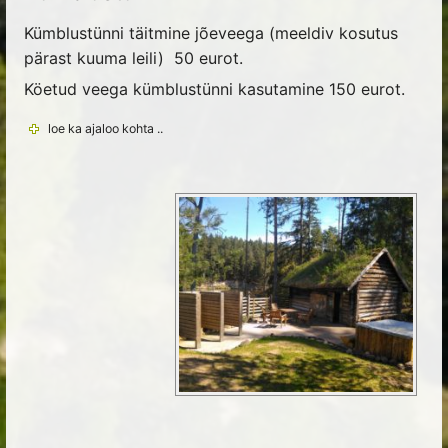
Kümblustünni täitmine jõeveega (meeldiv kosutus
pärast kuuma leili) 50 eurot.
Köetud veega kümblustünni kasutamine 150 eurot.
loe ka ajaloo kohta ..