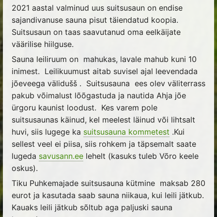
2021 aastal valminud uus suitsusaun on endise
sajandivanuse sauna pisut täiendatud koopia.
Suitsusaun on taas saavutanud oma eelkäijate
väärilise hiilguse.
Sauna leiliruum on mahukas, lavale mahub kuni 10
inimest. Leilikuumust aitab suvisel ajal leevendada
jõeveega välidušš . Suitsusauna ees olev väliterrass
pakub võimalust lõõgastuda ja nautida Ahja jõe
ürgoru kaunist loodust. Kes varem pole
suitsusaunas käinud, kel meelest läinud või lihtsalt
huvi, siis lugege ka
suitsusauna kommetest
.Kui
sellest veel ei piisa, siis rohkem ja täpsemalt saate
lugeda
savusann.ee
lehelt (kasuks tuleb Võro keele
oskus).
Tiku Puhkemajade suitsusauna kütmine maksab 280
eurot ja kasutada saab sauna niikaua, kui leili jätkub.
Kauaks leili jätkub sõltub aga paljuski sauna