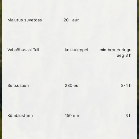
Majutus suvetoas
20 eur
Vabaõhusaal Tall
kokkuleppel
min broneeringu
aeg 3 h
Suitsusaun
280 eur
3-4 h
Kümblustünn
150 eur
3 h