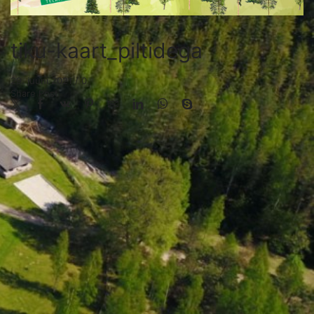
tiku-kaart_piltidega
29. juuni 2021
/
0
Share Post