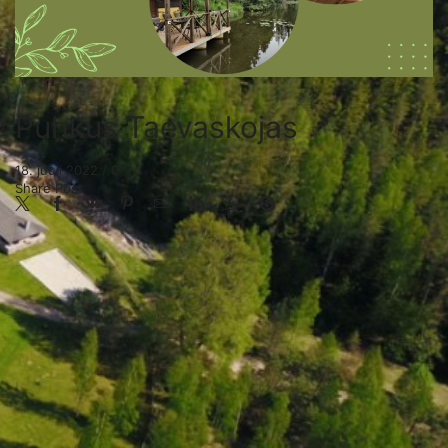
Puhkus Taevaskojas
18. juuli 2022
/
0
Share Post