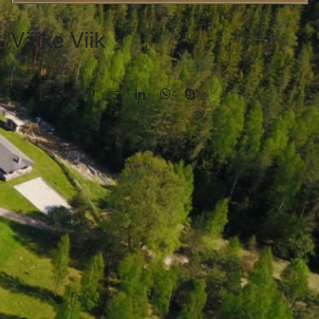
Väike Viik
18. juuli 2022
/
0
Share Post