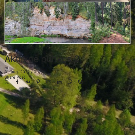
Aktiivne puhkus 2
31. aug. 2022
/
0
Share Post