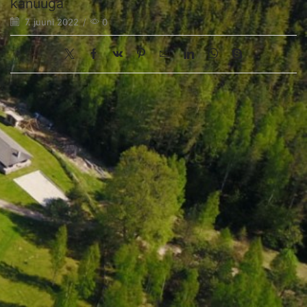
kanuuga
7. juuni 2022
/
0