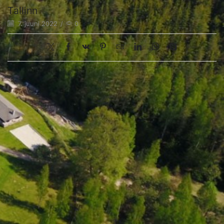
Tallinn
7. juuni 2022
/
0