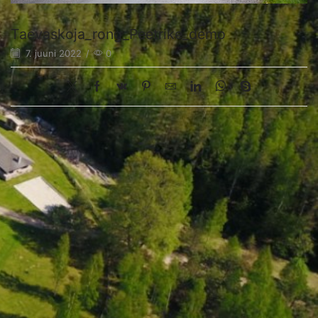
Taevaskoja_rong_Peetrike_demo
7. juuni 2022
/
0